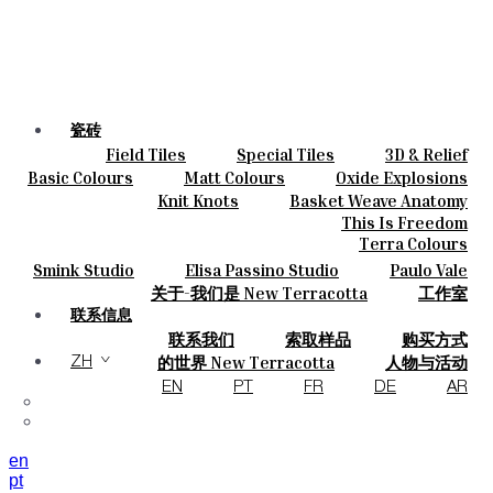
瓷砖
Field Tiles
Special Tiles
3D & Relief
颜色
Hand Painted
Bold Pattern
Parquet Bisque
Basic Colours
Matt Colours
Oxide Explosions
陶瓷
Natural Cotto
Smink Studio
Elisa Passino
Special Firing
Vintage Metallics
Knit Knots
Basket Weave Anatomy
定制
Paulo Vale
Gold & Platinum
Blends
Dry Colours
This Is Freedom
项目
Terra Colours
设计师
Smink Studio
Elisa Passino Studio
Paulo Vale
关于
关于-我们是 New Terracotta
工作室
可持续性
联系信息
联系我们
索取样品
购买方式
杂志
目录和 技术规格
常见问题
的世界 New Terracotta
人物与活动
ZH
地方和故事
材料和可持续性
灵感与文化
EN
PT
FR
DE
AR
en
pt