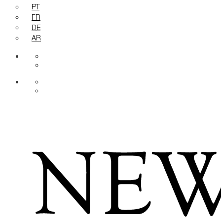
PT
FR
DE
AR