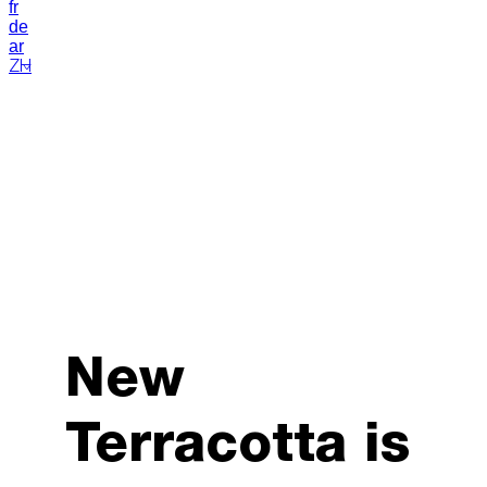
fr
de
ar
ZH
New
Terracotta is