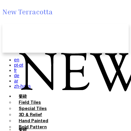
New Terracotta
en
pt-pt
fr
de
ar
zh-hans
瓷砖
Field Tiles
Special Tiles
3D & Relief
Hand Painted
Bold Pattern
瓷砖