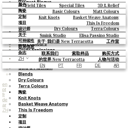
Parquet Bisque
Field Tiles
Special Tiles
3D & Relief
颜色
Natural Cotto
Hand Painted
Bold Pattern
Parquet Bisque
Basic Colours
Matt Colours
陶瓷
Smink Studio
Natural Cotto
Smink Studio
Elisa Passino
Oxide Explosions
Special Firing
Knit Knots
Basket Weave Anatomy
定制
Elisa Passino
Paulo Vale
Vintage Metallics
Gold & Platinum
Blends
This Is Freedom
项目
Paulo Vale
Dry Colours
Terra Colours
设计师
颜色
Smink Studio
Elisa Passino Studio
关于
Basic Colours
Paulo Vale
关于-我们是 New Terracotta
工作室
可持续性
Matt Colours
联系信息
Oxide Explosions
联系我们
索取样品
购买方式
杂志
Special Firing
目录和 技术规格
常见问题
的世界 New Terracotta
人物与活动
ZH
Vintage Metallics
地方和故事
材料和可持续性
灵感与文化
EN
PT
FR
DE
AR
Gold & Platinum
Blends
Dry Colours
en
Terra Colours
pt
陶瓷
fr
Knit Knots
de
ar
Basket Weave Anatomy
ZH
This Is Freedom
定制
项目