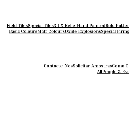
Field Tiles
Special Tiles
3D & Relief
Hand Painted
Bold Patte
Basic Colours
Matt Colours
Oxide Explosions
Special Firin
Contacte-Nos
Solicitar Amostras
Como C
All
People & Ev