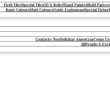
Field Tiles
Special Tiles
3D & Relief
Hand Painted
Bold Patter
Basic Colours
Matt Colours
Oxide Explosions
Special Firing
Contacte-Nos
Solicitar Amostras
Como Co
All
People & Eve