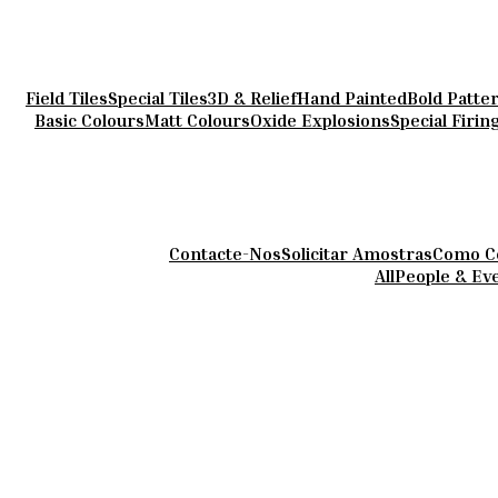
Field Tiles
Special Tiles
3D & Relief
Hand Painted
Bold Patte
Basic Colours
Matt Colours
Oxide Explosions
Special Firin
Contacte-Nos
Solicitar Amostras
Como C
All
People & Ev