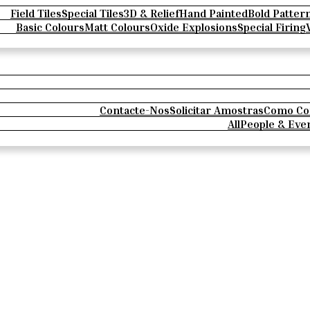
Field Tiles
Special Tiles
3D & Relief
Hand Painted
Bold Patter
Basic Colours
Matt Colours
Oxide Explosions
Special Firing
Contacte-Nos
Solicitar Amostras
Como Co
All
People & Eve