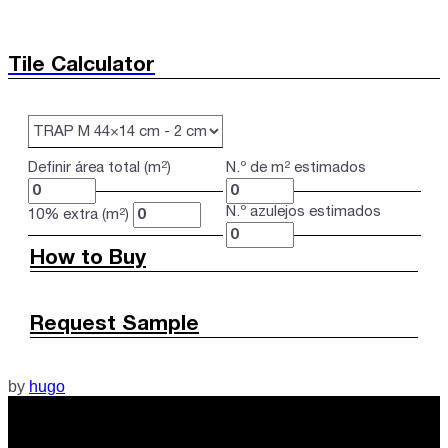
Tile Calculator
Definir área total (m²)
N.º de m² estimados
N.º azulejos estimados
10% extra (m²)
How to Buy
Request Sample
by
hugo