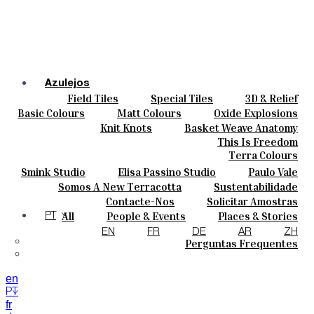
Azulejos
Field Tiles
Special Tiles
3D & Relief
Cores
Hand Painted
Bold Pattern
Parquet Bisque
Basic Colours
Matt Colours
Oxide Explosions
Cerâmicas
Natural Cotto
Smink Studio
Elisa Passino
Special Firing
Vintage Metallics
Knit Knots
Basket Weave Anatomy
Personalizar
Paulo Vale
Gold & Platinum
Blends
Dry Colours
This Is Freedom
Projetos
Terra Colours
Designers
Smink Studio
Elisa Passino Studio
Paulo Vale
Quem Somos
Somos A New Terracotta
Sustentabilidade
Contactos
O Estúdio
Contacte-Nos
Solicitar Amostras
Journal
Como Comprar
All
People & Events
Places & Stories
PT
Catálogos E Especificações Técnicas
Materiais & Sustainability
Inspiration & Culture
EN
FR
DE
AR
ZH
Perguntas Frequentes
en
PT
fr