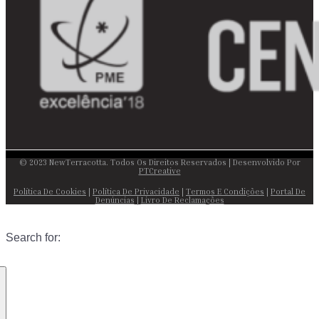
© 2023 NewTerracotta. Todos Os Direitos Reservados | Desenvolvido Por
PTCreative
Política De Cookies
|
Política De Privacidade
|
Termos E Condições
|
Portal De
Denúncias
|
Livro De Reclamações
Search for: