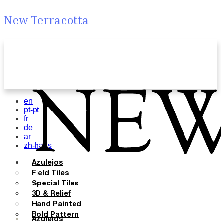
New Terracotta
en
pt-pt
fr
de
ar
zh-hans
Azulejos
Field Tiles
Special Tiles
3D & Relief
Hand Painted
Bold Pattern
Azulejos