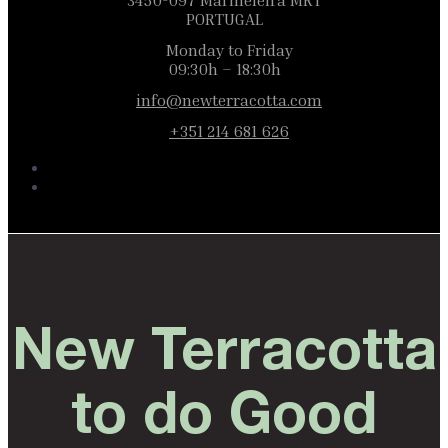
3450-097 Marmeleira MRT
PORTUGAL
Monday to Friday
09:30h – 18:30h
info@newterracotta.com
+351 214 681 626
New Terracotta
to do Good