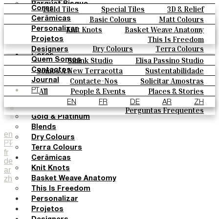
Parquet Bisque
Field Tiles
Special Tiles
3D & Relief
Cores
Natural Cotto
Hand Painted
Bold Pattern
Parquet Bisque
Basic Colours
Matt Colours
Cerâmicas
Smink Studio
Natural Cotto
Smink Studio
Elisa Passino
Oxide Explosions
Special Firing
Knit Knots
Basket Weave Anatomy
Personalizar
Elisa Passino
Paulo Vale
Vintage Metallics
Gold & Platinum
Blends
This Is Freedom
Projetos
Paulo Vale
Dry Colours
Terra Colours
Designers
Cores
Smink Studio
Elisa Passino Studio
Quem Somos
Basic Colours
Paulo Vale
Somos A New Terracotta
Sustentabilidade
Contactos
Matt Colours
O Estúdio
Contacte-Nos
Solicitar Amostras
Journal
Oxide Explosions
Como Comprar
All
People & Events
Places & Stories
PT
Special Firing
Catálogos E Especificações Técnicas
Materiais & Sustainability
Inspiration & Culture
EN
FR
DE
AR
ZH
Vintage Metallics
Perguntas Frequentes
Gold & Platinum
Blends
en
Dry Colours
PT
Terra Colours
fr
Cerâmicas
de
Knit Knots
ar
zh
Basket Weave Anatomy
This Is Freedom
Personalizar
Projetos