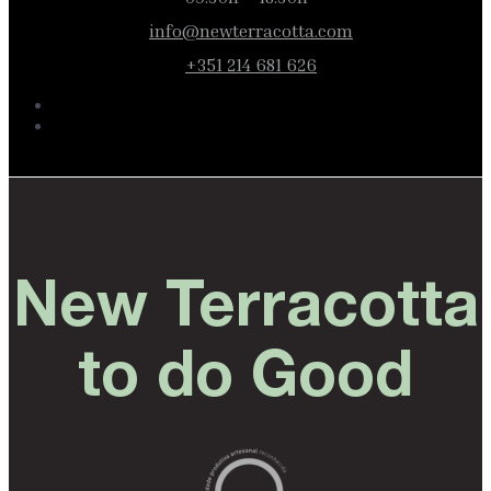
info@newterracotta.com
+351 214 681 626
New Terracotta
to do Good