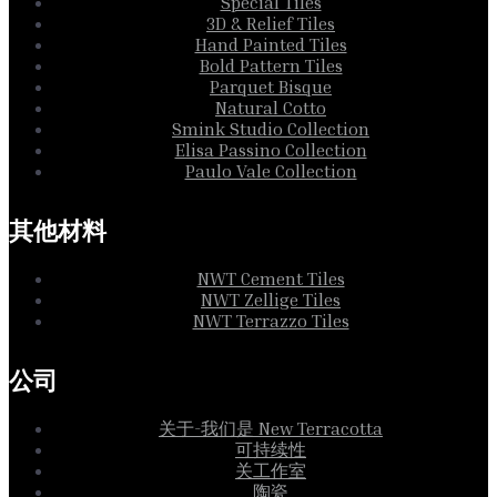
Special Tiles
3D & Relief Tiles
Hand Painted Tiles
Bold Pattern Tiles
Parquet Bisque
Natural Cotto
Smink Studio Collection
Elisa Passino Collection
Paulo Vale Collection
其他材料
NWT Cement Tiles
NWT Zellige Tiles
NWT Terrazzo Tiles
公司
关于-我们是 New Terracotta
可持续性
关工作室
陶瓷