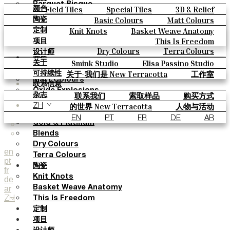
Parquet Bisque
Field Tiles
Special Tiles
3D & Relief
颜色
Natural Cotto
Hand Painted
Bold Pattern
Parquet Bisque
Basic Colours
Matt Colours
陶瓷
Smink Studio
Natural Cotto
Smink Studio
Elisa Passino
Oxide Explosions
Special Firing
Knit Knots
Basket Weave Anatomy
定制
Elisa Passino
Paulo Vale
Vintage Metallics
Gold & Platinum
Blends
This Is Freedom
项目
Paulo Vale
Dry Colours
Terra Colours
设计师
颜色
Smink Studio
Elisa Passino Studio
关于
Basic Colours
Paulo Vale
关于-我们是 New Terracotta
工作室
可持续性
Matt Colours
联系信息
Oxide Explosions
联系我们
索取样品
购买方式
杂志
Special Firing
目录和 技术规格
常见问题
的世界 New Terracotta
人物与活动
ZH
Vintage Metallics
地方和故事
材料和可持续性
灵感与文化
EN
PT
FR
DE
AR
Gold & Platinum
Blends
Dry Colours
en
Terra Colours
pt
陶瓷
fr
Knit Knots
de
ar
Basket Weave Anatomy
ZH
This Is Freedom
定制
项目