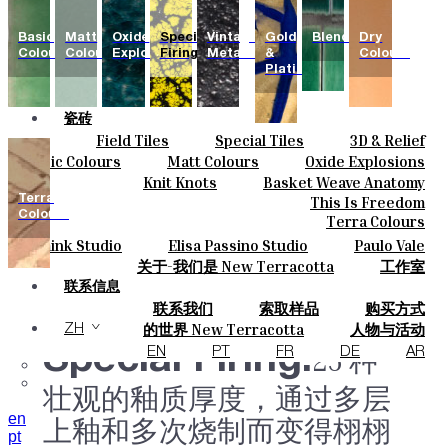
Basic
Matt
Oxide
Special
Vintage
Gold
Blends
Dry
Colours
Colours
Explosions
Firing
Metallics
&
Colours
Platinum
瓷砖
Field Tiles
Special Tiles
3D & Relief
颜色
Hand Painted
Bold Pattern
Parquet Bisque
Basic Colours
Matt Colours
Oxide Explosions
陶瓷
Natural Cotto
Smink Studio
Elisa Passino
Special Firing
Vintage Metallics
Knit Knots
Basket Weave Anatomy
定制
Paulo Vale
Gold & Platinum
Blends
Dry Colours
Terra
This Is Freedom
项目
Colours
Terra Colours
设计师
Smink Studio
Elisa Passino Studio
Paulo Vale
关于
关于-我们是 New Terracotta
工作室
可持续性
联系信息
联系我们
索取样品
购买方式
杂志
目录和 技术规格
常见问题
的世界 New Terracotta
人物与活动
ZH
地方和故事
材料和可持续性
灵感与文化
Special Firing.
25 种
EN
PT
FR
DE
AR
壮观的釉质厚度，通过多层
en
上釉和多次烧制而变得栩栩
pt