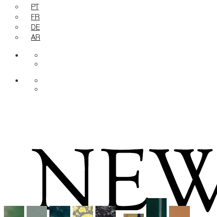
PT
FR
DE
AR