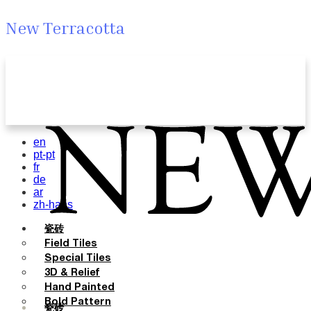
New Terracotta
en
pt-pt
fr
de
ar
zh-hans
瓷砖
Field Tiles
Special Tiles
3D & Relief
Hand Painted
Bold Pattern
瓷砖