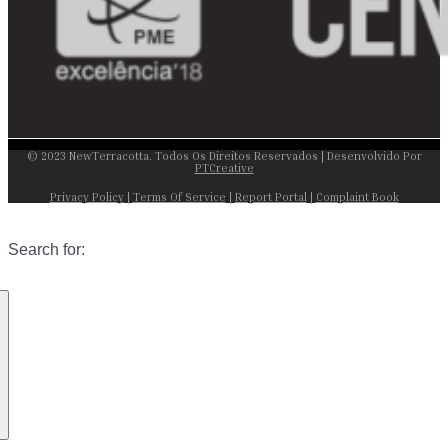
© 2023 NewTerracotta. Todos Os Direitos Reservados | Desenvolvido Por
PTCreative
Privacy Policy
|
Terms Of Service
|
Report Portal
|
Complaint Book
Search for: