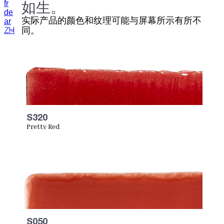
如生。
fr
de
实际产品的颜色和纹理可能与屏幕所示有所不
ar
同。
ZH
S320
Pretty Red
S050