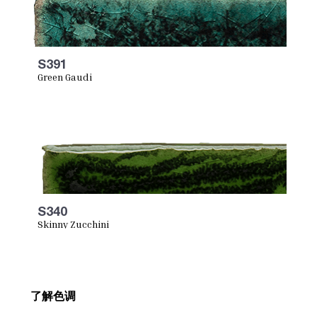
S391
Green Gaudi
S340
Skinny Zucchini
了解色调