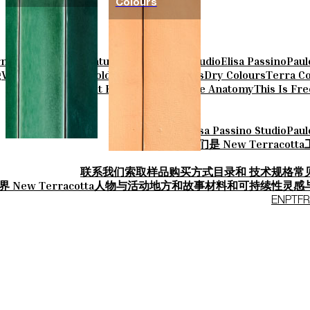
Colours
rn
Parquet Bisque
Natural Cotto
Smink Studio
Elisa Passino
Paul
g
Vintage Metallics
Gold & Platinum
Blends
Dry Colours
Terra Co
Knit Knots
Basket Weave Anatomy
This Is Fr
Smink Studio
Elisa Passino Studio
Paul
关于-我们是 New Terracotta
联系我们
索取样品
购买方式
目录和 技术规格
常
 New Terracotta
人物与活动
地方和故事
材料和可持续性
灵感
EN
PT
FR