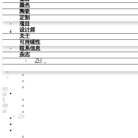
Parquet Bisque
颜色
Natural Cotto
陶瓷
Smink Studio
定制
Elisa Passino
项目
Paulo Vale
设计师
颜色
关于
Basic Colours
可持续性
Matt Colours
联系信息
Oxide Explosions
杂志
Special Firing
ZH
Vintage Metallics
Gold & Platinum
Blends
Dry Colours
Terra Colours
en
pt
陶瓷
fr
Knit Knots
de
Basket Weave Anatomy
ar
This Is Freedom
ZH
定制
项目
设计师
Smink Studio