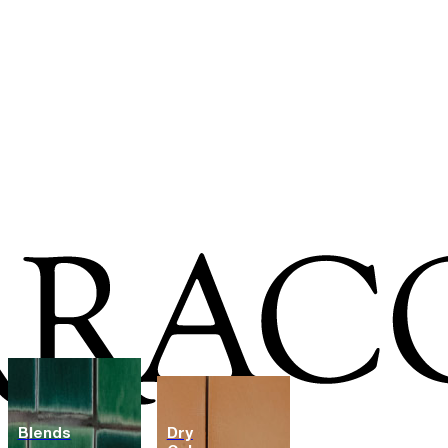
Blends
Dry