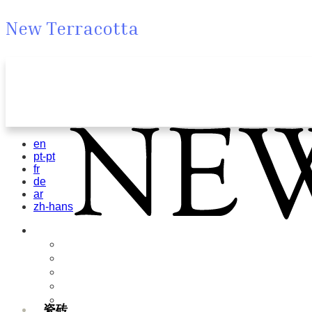
New Terracotta
en
pt-pt
fr
de
ar
zh-hans
瓷砖
Field Tiles
Special Tiles
3D & Relief
Hand Painted
Bold Pattern
瓷砖