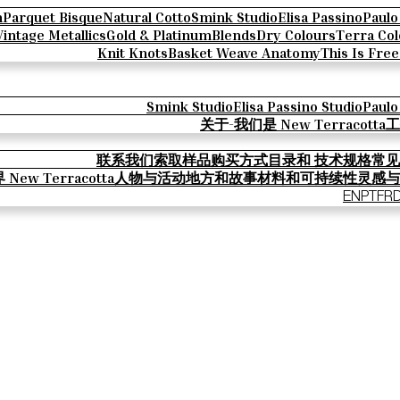
n
Parquet Bisque
Natural Cotto
Smink Studio
Elisa Passino
Paulo
Vintage Metallics
Gold & Platinum
Blends
Dry Colours
Terra Col
Knit Knots
Basket Weave Anatomy
This Is Fre
Smink Studio
Elisa Passino Studio
Paulo
关于-我们是 New Terracotta
工
联系我们
索取样品
购买方式
目录和 技术规格
常见
New Terracotta
人物与活动
地方和故事
材料和可持续性
灵感与
EN
PT
FR