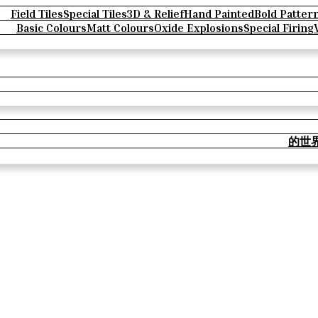
Field Tiles
Special Tiles
3D & Relief
Hand Painted
Bold Patter
Basic Colours
Matt Colours
Oxide Explosions
Special Firing
的世界 