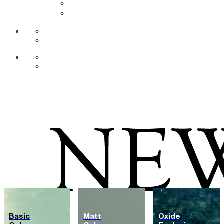
DE
AR
Basic
Matt
Oxide