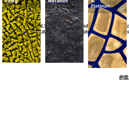
Firing
Metallics
&
Platinum
Field Tiles
Special Tiles
3D & Relief
Hand Painted
Bold Patte
Basic Colours
Matt Colours
Oxide Explosions
Special Firin
的世界