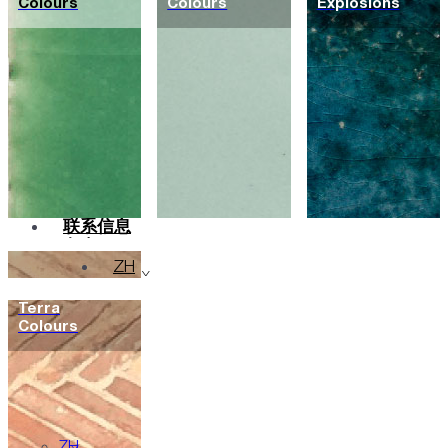
Colours
Colours
Explosions
瓷砖
颜色
陶瓷
定制
项目
设计师
关于
可持续性
联系信息
杂志
ZH
Terra
Colours
en
pt
fr
de
ar