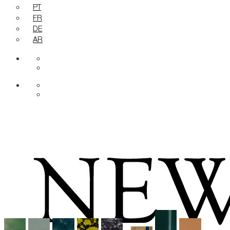
PT
FR
DE
AR