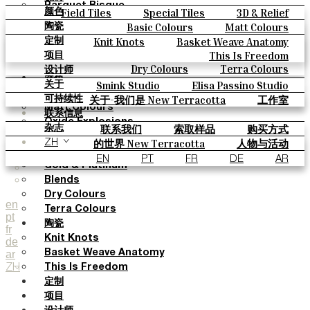
Parquet Bisque
Field Tiles
Special Tiles
3D & Relief
颜色
Natural Cotto
Hand Painted
Bold Pattern
Parquet Bisque
Basic Colours
Matt Colours
陶瓷
Smink Studio
Natural Cotto
Smink Studio
Elisa Passino
Oxide Explosions
Special Firing
Knit Knots
Basket Weave Anatomy
定制
Elisa Passino
Paulo Vale
Vintage Metallics
Gold & Platinum
Blends
This Is Freedom
项目
Paulo Vale
Dry Colours
Terra Colours
设计师
颜色
Smink Studio
Elisa Passino Studio
关于
Basic Colours
Paulo Vale
关于-我们是 New Terracotta
工作室
可持续性
Matt Colours
联系信息
Oxide Explosions
联系我们
索取样品
购买方式
杂志
Special Firing
目录和 技术规格
常见问题
的世界 New Terracotta
人物与活动
ZH
Vintage Metallics
地方和故事
材料和可持续性
灵感与文化
EN
PT
FR
DE
AR
Gold & Platinum
Blends
Dry Colours
en
Terra Colours
pt
陶瓷
fr
Knit Knots
de
ar
Basket Weave Anatomy
ZH
This Is Freedom
定制
项目