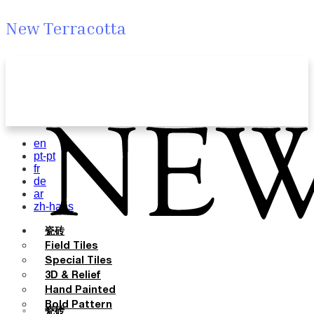
New Terracotta
en
pt-pt
fr
de
ar
zh-hans
瓷砖
Field Tiles
Special Tiles
3D & Relief
Hand Painted
Bold Pattern
瓷砖