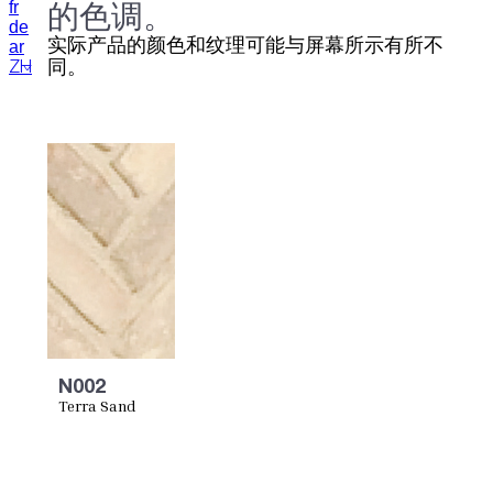
的色调。
fr
de
实际产品的颜色和纹理可能与屏幕所示有所不
ar
同。
ZH
N002
Terra Sand