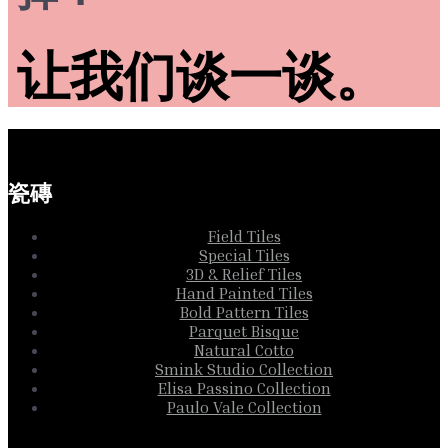
让我们谈一谈。
瓷磚
Field Tiles
Special Tiles
3D & Relief Tiles
Hand Painted Tiles
Bold Pattern Tiles
Parquet Bisque
Natural Cotto
Smink Studio Collection
Elisa Passino Collection
Paulo Vale Collection