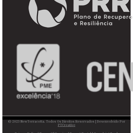
© 2023 NewTerracotta. Todos Os Direitos Reservados | Desenvolvido Por
PTCreative