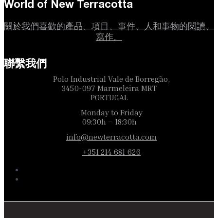
World of New Terracotta
關於我們喜歡的產品、項目、事件、人和事物的閱讀、
寫作。
聯繫我們
Polo Industrial Vale de Borregão,
3450-097 Marmeleira MRT
PORTUGAL
Monday to Friday
09:30h – 18:30h
info@newterracotta.com
+351 214 681 626