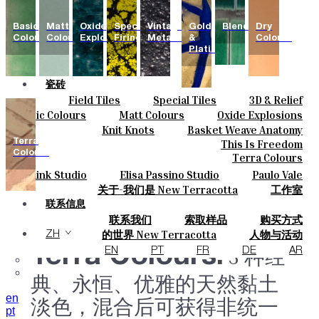
Basic
Matt
Oxide
Special
Vintage
Gold
Blends
Dry
Colours
Colours
Explosions
Firing
Metallics
&
Colours
Platinum
瓷砖
Field Tiles
Special Tiles
3D & Relief
颜色
Hand Painted
Bold Pattern
Parquet Bisque
Basic Colours
Matt Colours
Oxide Explosions
陶瓷
Natural Cotto
Smink Studio
Elisa Passino
Special Firing
Vintage Metallics
Knit Knots
Basket Weave Anatomy
定制
Paulo Vale
Gold & Platinum
Blends
Dry Colours
Terra
This Is Freedom
项目
Colours
Terra Colours
设计师
Smink Studio
Elisa Passino Studio
Paulo Vale
关于
关于-我们是 New Terracotta
工作室
可持续性
联系信息
联系我们
索取样品
购买方式
杂志
目录和 技术规格
常见问题
的世界 New Terracotta
人物与活动
ZH
地方和故事
材料和可持续性
灵感与文化
Terra Colours.
3 种经
EN
PT
FR
DE
AR
典、永恒、优雅的天然黏土
en
淡色，混合后可获得非统一
pt