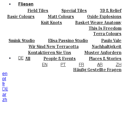
Fliesen
Field Tiles
Special Tiles
3D & Relief
Farben
Hand Painted
Bold Pattern
Parquet Bisque
Basic Colours
Matt Colours
Oxide Explosions
Keramik
Natural Cotto
Smink Studio
Elisa Passino
Special Firing
Vintage Metallics
Knit Knots
Basket Weave Anatomy
Maßanfertigungen
Paulo Vale
Gold & Platinum
Blends
Dry Colours
This Is Freedom
Projekte
Terra Colours
Designers
Smink Studio
Elisa Passino Studio
Paulo Vale
Über Uns
Wir Sind New Terracotta
Nachhaltigkeit
Kontakte
Portugiesisches Vermächtnis
Kontaktieren Sie Uns
Muster Anfordern
Journal
Kaufmöglichkeiten
All
People & Events
Places & Stories
DE
Kataloge U Technische Spezifikationen
Materials & Sustainability
Inspiration & Culture
EN
PT
FR
AR
ZH
Häufig Gestellte Fragen
en
pt
fr
DE
ar
zh