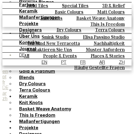
Parquet Bisque
Field Tiles
Special Tiles
3D & Relief
Farben
Natural Cotto
Hand Painted
Bold Pattern
Parquet Bisque
Basic Colours
Matt Colours
Keramik
Smink Studio
Natural Cotto
Smink Studio
Elisa Passino
Oxide Explosions
Special Firing
Knit Knots
Basket Weave Anatomy
Maßanfertigungen
Elisa Passino
Paulo Vale
Vintage Metallics
Gold & Platinum
Blends
This Is Freedom
Projekte
Paulo Vale
Dry Colours
Terra Colours
Designers
Farben
Smink Studio
Elisa Passino Studio
Über Uns
Basic Colours
Paulo Vale
Wir Sind New Terracotta
Nachhaltigkeit
Kontakte
Matt Colours
Portugiesisches Vermächtnis
Kontaktieren Sie Uns
Muster Anfordern
Journal
Oxide Explosions
Kaufmöglichkeiten
All
People & Events
Places & Stories
DE
Special Firing
Kataloge U Technische Spezifikationen
Materials & Sustainability
Inspiration & Culture
EN
PT
FR
AR
ZH
Vintage Metallics
Häufig Gestellte Fragen
en
Gold & Platinum
pt
Blends
fr
Dry Colours
DE
Terra Colours
ar
Keramik
zh
Knit Knots
Basket Weave Anatomy
This Is Freedom
Maßanfertigungen
Projekte