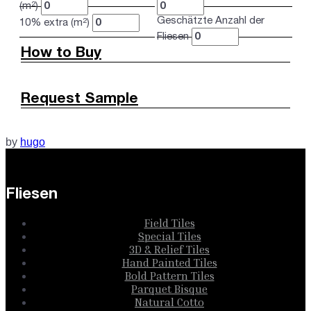
(m²)
Geschätzte Anzahl der
10% extra (m²)
Fliesen
How to Buy
Request Sample
by
hugo
Fliesen
Field Tiles
Special Tiles
3D & Relief Tiles
Hand Painted Tiles
Bold Pattern Tiles
Parquet Bisque
Natural Cotto