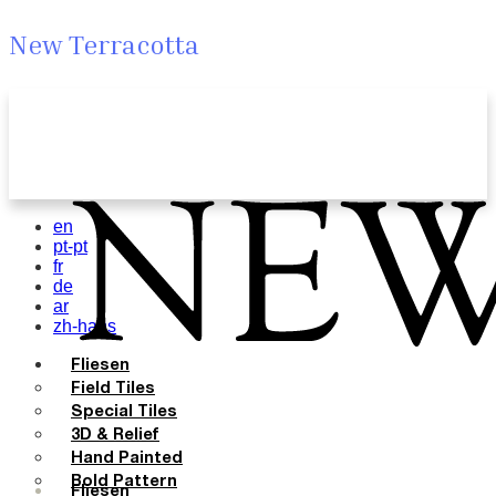
New Terracotta
en
pt-pt
fr
de
ar
zh-hans
Fliesen
Field Tiles
Special Tiles
3D & Relief
Hand Painted
Bold Pattern
Fliesen