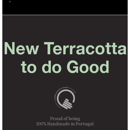
New Terracotta
to do Good
Proud of being
100% Handmade in Portugal