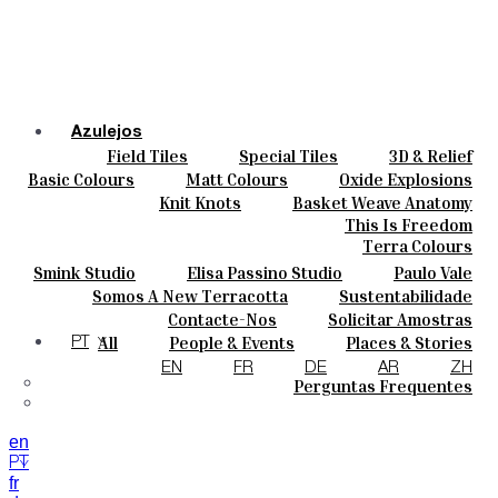
Azulejos
Field Tiles
Special Tiles
3D & Relief
Cores
Hand Painted
Bold Pattern
Parquet Bisque
Basic Colours
Matt Colours
Oxide Explosions
Cerâmicas
Natural Cotto
Smink Studio
Elisa Passino
Special Firing
Vintage Metallics
Knit Knots
Basket Weave Anatomy
Personalizar
Paulo Vale
Gold & Platinum
Blends
Dry Colours
This Is Freedom
Projetos
Terra Colours
Designers
AZULEJO
Smink Studio
Elisa Passino Studio
Paulo Vale
Quem Somos
Somos A New Terracotta
Sustentabilidade
Contactos
O Estúdio
Contacte-Nos
Solicitar Amostras
Journal
Como Comprar
All
People & Events
Places & Stories
PT
Catálogos E Especificações Técnicas
Materiais & Sustainability
Inspiration & Culture
EN
FR
DE
AR
ZH
MANUAIS
Perguntas Frequentes
en
PT
fr