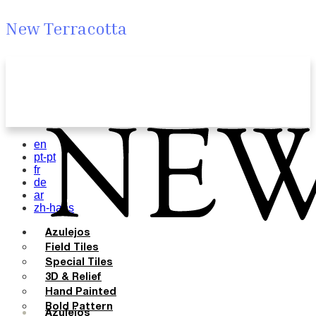
New Terracotta
en
pt-pt
fr
de
ar
zh-hans
Azulejos
Field Tiles
Special Tiles
3D & Relief
Hand Painted
Bold Pattern
Azulejos