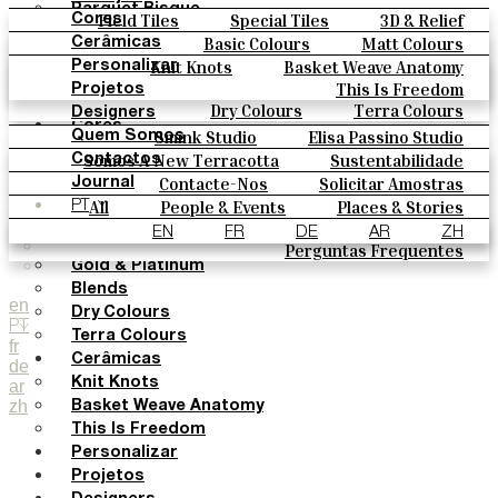
Parquet Bisque
Field Tiles
Special Tiles
3D & Relief
Cores
Natural Cotto
Hand Painted
Bold Pattern
Parquet Bisque
Basic Colours
Matt Colours
Cerâmicas
Smink Studio
Natural Cotto
Smink Studio
Elisa Passino
Oxide Explosions
Special Firing
Knit Knots
Basket Weave Anatomy
Personalizar
Elisa Passino
Paulo Vale
Vintage Metallics
Gold & Platinum
Blends
This Is Freedom
Projetos
Paulo Vale
Dry Colours
Terra Colours
Designers
Cores
Smink Studio
Elisa Passino Studio
Quem Somos
Basic Colours
Paulo Vale
Somos A New Terracotta
Sustentabilidade
Contactos
Matt Colours
O Estúdio
Contacte-Nos
Solicitar Amostras
Journal
Oxide Explosions
Como Comprar
All
People & Events
Places & Stories
PT
Special Firing
Catálogos E Especificações Técnicas
Materiais & Sustainability
Inspiration & Culture
EN
FR
DE
AR
ZH
Vintage Metallics
Perguntas Frequentes
Gold & Platinum
Blends
en
Dry Colours
PT
Terra Colours
fr
Cerâmicas
de
Knit Knots
ar
zh
Basket Weave Anatomy
This Is Freedom
Personalizar
Projetos