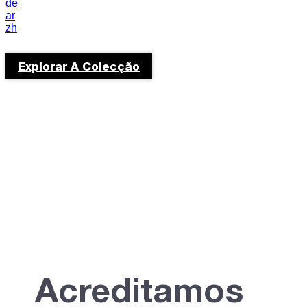
de
cultura
ar
zh
portuguesa
Explorar A Colecção
Acreditamos