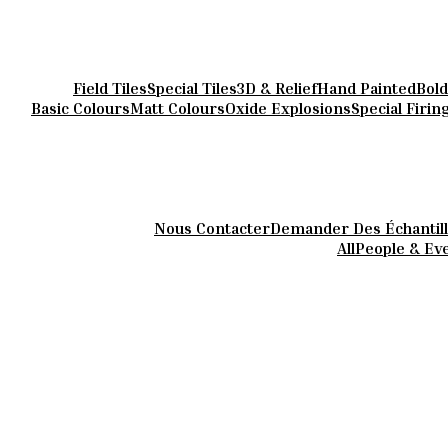
Field Tiles
Special Tiles
3D & Relief
Hand Painted
Bold
Basic Colours
Matt Colours
Oxide Explosions
Special Firin
 À LA MA
Nous Contacter
Demander Des Échantil
All
People & Ev