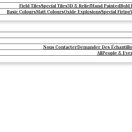
Field Tiles
Special Tiles
3D & Relief
Hand Painted
Bold 
Basic Colours
Matt Colours
Oxide Explosions
Special Firing
Nous Contacter
Demander Des Échantill
All
People & Eve