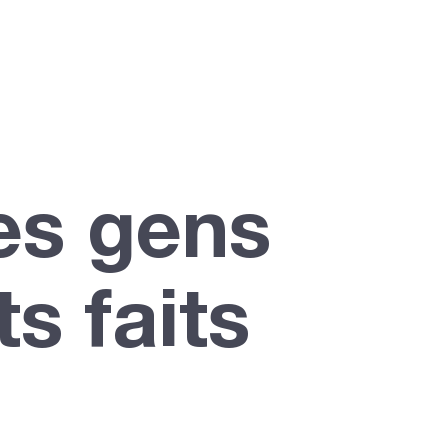
es gens
s faits