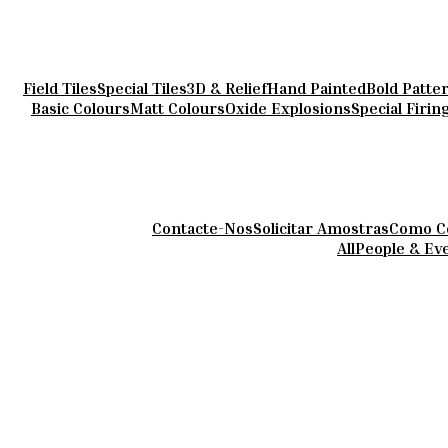
Field Tiles
Special Tiles
3D & Relief
Hand Painted
Bold Patte
Basic Colours
Matt Colours
Oxide Explosions
Special Firin
Contacte-Nos
Solicitar Amostras
Como C
All
People & Ev