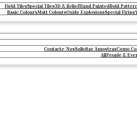
Field Tiles
Special Tiles
3D & Relief
Hand Painted
Bold Patter
Basic Colours
Matt Colours
Oxide Explosions
Special Firing
Contacte-Nos
Solicitar Amostras
Como Co
All
People & Eve