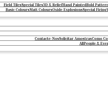
Field Tiles
Special Tiles
3D & Relief
Hand Painted
Bold Patter
Basic Colours
Matt Colours
Oxide Explosions
Special Firing
Contacte-Nos
Solicitar Amostras
Como Co
All
People & Eve