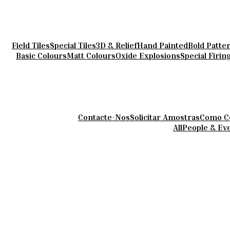
Field Tiles
Special Tiles
3D & Relief
Hand Painted
Bold Patte
Basic Colours
Matt Colours
Oxide Explosions
Special Firin
Contacte-Nos
Solicitar Amostras
Como C
All
People & Ev