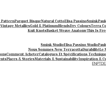
 Pattern
Parquet Bisque
Natural Cotto
Elisa Passino
Smink
Paul
g
Vintage Metallics
Gold & Platinum
Blends
Dry Colours
Terra Co
Knit Knots
Basket Weave Anatomy
This Is Fr
Smink Studio
Elisa Passino Studio
Paul
Nous Sommes New Terracotta
Durabilité
Le 
lons
Comment Acheter
Catalogues Et Spécifications Techniqu
ents
Places & Stories
Materials & Sustainability
Inspiration & C
EN
PT
DE