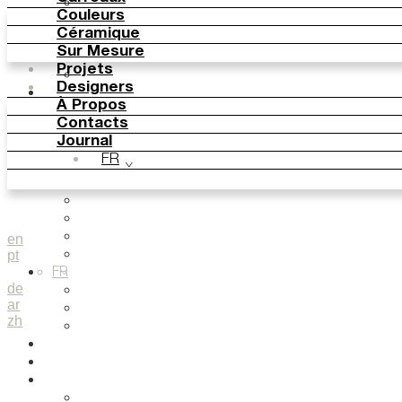
Parquet Bisque
Couleurs
Natural Cotto
Céramique
Elisa Passino
Sur Mesure
Smink
Projets
Paulo Vale
Designers
Couleurs
À Propos
Basic Colours
Contacts
Matt Colours
Journal
Oxide Explosions
FR
Special Firing
Vintage Metallics
Gold & Platinum
Blends
Dry Colours
en
pt
Terra Colours
Céramique
FR
de
Knit Knots
ar
Basket Weave Anatomy
zh
This Is Freedom
Sur Mesure
Projets
Designers
Smink Studio