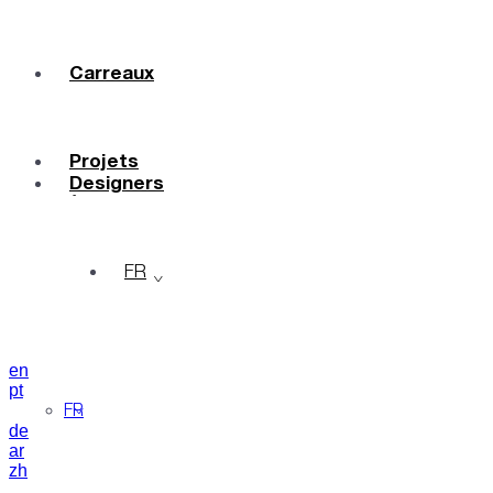
Carreaux
Couleurs
Céramique
Sur Mesure
Projets
Designers
À Propos
Contacts
Journal
FR
en
pt
FR
de
ar
zh