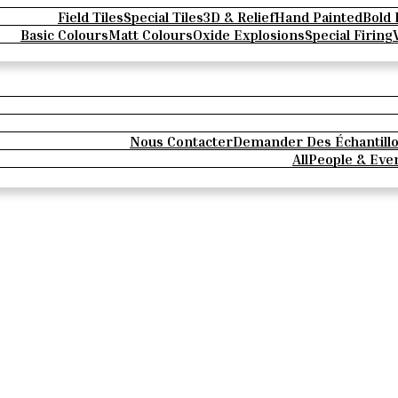
Field Tiles
Special Tiles
3D & Relief
Hand Painted
Bold 
Basic Colours
Matt Colours
Oxide Explosions
Special Firing
Nous Contacter
Demander Des Échantill
All
People & Eve