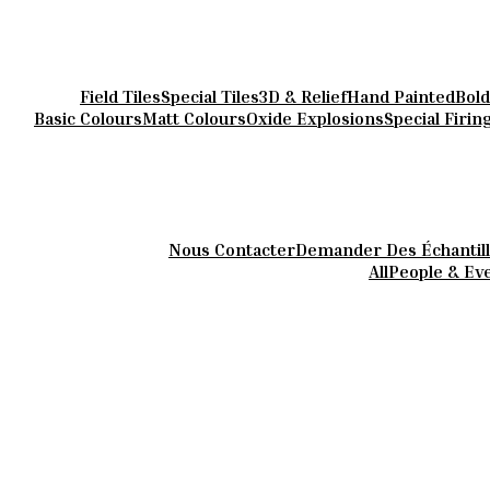
Field Tiles
Special Tiles
3D & Relief
Hand Painted
Bold
Basic Colours
Matt Colours
Oxide Explosions
Special Firin
Nous Contacter
Demander Des Échantil
All
People & Ev