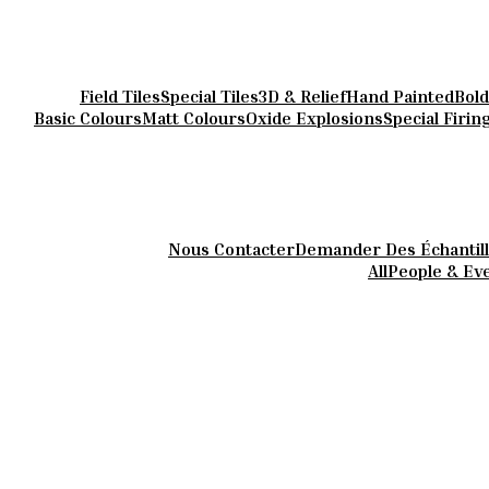
Field Tiles
Special Tiles
3D & Relief
Hand Painted
Bold
Basic Colours
Matt Colours
Oxide Explosions
Special Firin
Nous Contacter
Demander Des Échantil
All
People & Ev