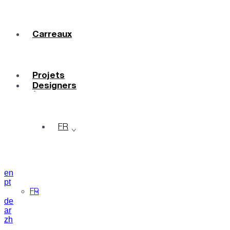
Carreaux
Couleurs
Céramique
Sur Mesure
Projets
Designers
À Propos
Contacts
Journal
FR
en
pt
FR
de
ar
zh