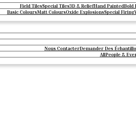
Field Tiles
Special Tiles
3D & Relief
Hand Painted
Bold 
Basic Colours
Matt Colours
Oxide Explosions
Special Firing
Nous Contacter
Demander Des Échantill
All
People & Eve