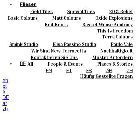
Fliesen
Field Tiles
Special Tiles
3D & Relief
Farben
Hand Painted
Bold Pattern
Parquet Bisque
Basic Colours
Matt Colours
Oxide Explosions
Keramik
Natural Cotto
Smink Studio
Elisa Passino
Special Firing
Vintage Metallics
Knit Knots
Basket Weave Anatomy
Maßanfertigungen
Paulo Vale
Gold & Platinum
Blends
Dry Colours
This Is Freedom
Projekte
Terra Colours
Designers
Smink Studio
Elisa Passino Studio
Paulo Vale
Über Uns
Wir Sind New Terracotta
Nachhaltigkeit
Kontakte
Portugiesisches Vermächtnis
Kontaktieren Sie Uns
Muster Anfordern
Journal
Kaufmöglichkeiten
All
People & Events
Places & Stories
DE
Kataloge U Technische Spezifikationen
Materials & Sustainability
Inspiration & Culture
EN
PT
FR
AR
ZH
Häufig Gestellte Fragen
en
pt
fr
DE
ar
zh