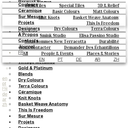
Parquet Bisque
Field Tiles
Special Tiles
3D & Relief
Couleurs
Natural Cotto
Hand Painted
Bold Pattern
Parquet Bisque
Basic Colours
Matt Colours
Céramique
Elisa Passino
Natural Cotto
Elisa Passino
Smink
Oxide Explosions
Special Firing
Knit Knots
Basket Weave Anatomy
Sur Mesure
Smink
Paulo Vale
Vintage Metallics
Gold & Platinum
Blends
This Is Freedom
Projets
Paulo Vale
Dry Colours
Terra Colours
Designers
Couleurs
Smink Studio
Elisa Passino Studio
À Propos
Basic Colours
Paulo Vale
Nous Sommes New Terracotta
Durabilité
Contacts
Matt Colours
Le Studio
Nous Contacter
Demander Des Échantillons
Journal
Oxide Explosions
Comment Acheter
All
People & Events
Places & Stories
FR
Special Firing
Catalogues Et Spécifications Techniques
FAQ
Materials & Sustainability
Inspiration & Culture
EN
PT
DE
AR
ZH
Vintage Metallics
Gold & Platinum
Blends
en
Dry Colours
pt
Terra Colours
FR
Céramique
de
Knit Knots
ar
zh
Basket Weave Anatomy
This Is Freedom
Sur Mesure
Projets