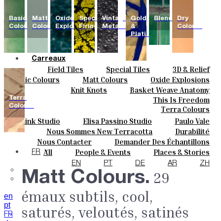
Basic
Matt
Oxide
Special
Vintage
Gold
Blends
Dry
Colours
Colours
Explosions
Firing
Metallics
&
Colours
Platinum
Carreaux
Field Tiles
Special Tiles
3D & Relief
Couleurs
Hand Painted
Bold Pattern
Parquet Bisque
Basic Colours
Matt Colours
Oxide Explosions
Céramique
Natural Cotto
Elisa Passino
Smink
Special Firing
Vintage Metallics
Knit Knots
Basket Weave Anatomy
Sur Mesure
Paulo Vale
Gold & Platinum
Blends
Dry Colours
Terra
This Is Freedom
Projets
Colours
Terra Colours
Designers
Smink Studio
Elisa Passino Studio
Paulo Vale
À Propos
Nous Sommes New Terracotta
Durabilité
Contacts
Le Studio
Nous Contacter
Demander Des Échantillons
Journal
Comment Acheter
All
People & Events
Places & Stories
FR
Catalogues Et Spécifications Techniques
FAQ
Materials & Sustainability
Inspiration & Culture
EN
PT
DE
AR
ZH
Matt Colours.
29
émaux subtils, cool,
en
pt
saturés, veloutés, satinés
FR