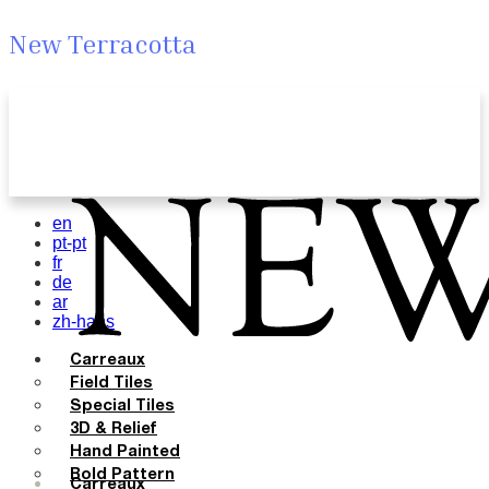
New Terracotta
en
pt-pt
fr
de
ar
zh-hans
Carreaux
Field Tiles
Special Tiles
3D & Relief
Hand Painted
Bold Pattern
Carreaux