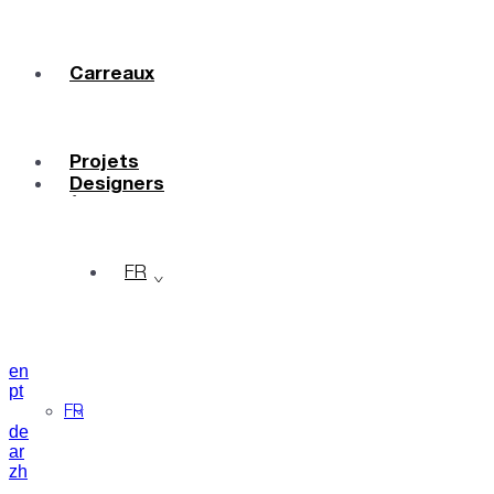
Carreaux
Couleurs
Céramique
Sur Mesure
Projets
Designers
À Propos
Contacts
Journal
FR
en
pt
FR
de
ar
zh