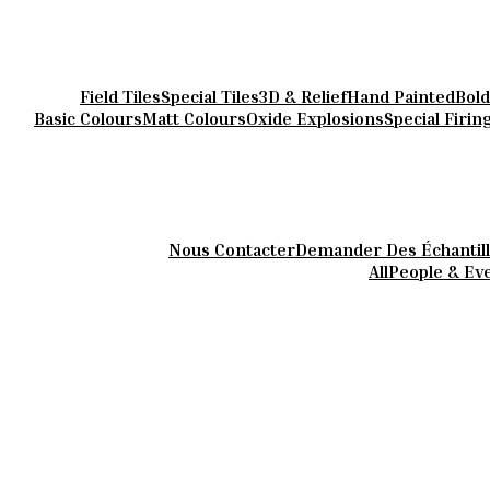
Field Tiles
Special Tiles
3D & Relief
Hand Painted
Bold
Basic Colours
Matt Colours
Oxide Explosions
Special Firin
Nous Contacter
Demander Des Échantil
All
People & Ev