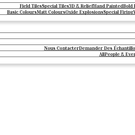
Field Tiles
Special Tiles
3D & Relief
Hand Painted
Bold 
Basic Colours
Matt Colours
Oxide Explosions
Special Firing
Nous Contacter
Demander Des Échantill
All
People & Eve