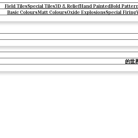
Field Tiles
Special Tiles
3D & Relief
Hand Painted
Bold Patter
Basic Colours
Matt Colours
Oxide Explosions
Special Firing
的世界 