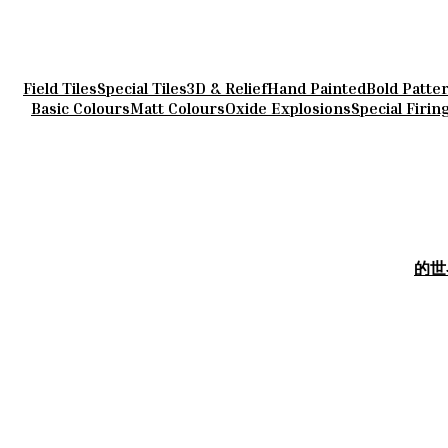
Field Tiles
Special Tiles
3D & Relief
Hand Painted
Bold Patte
Basic Colours
Matt Colours
Oxide Explosions
Special Firin
的世界