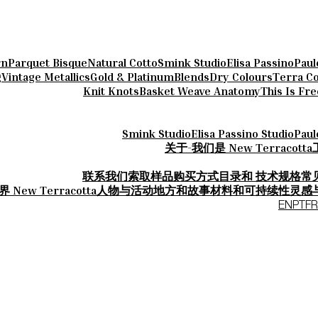
rn
Parquet Bisque
Natural Cotto
Smink Studio
Elisa Passino
Paul
g
Vintage Metallics
Gold & Platinum
Blends
Dry Colours
Terra Co
Knit Knots
Basket Weave Anatomy
This Is Fr
Smink Studio
Elisa Passino Studio
Paul
关于-我们是 New Terracotta
联系我们
索取样品
购买方式
目录和 技术规格
常
 New Terracotta
人物与活动
地方和故事
材料和可持续性
灵感
EN
PT
FR