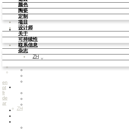
Parquet Bisque
颜色
Natural Cotto
陶瓷
Smink Studio
定制
Elisa Passino
项目
Paulo Vale
设计师
颜色
关于
Basic Colours
可持续性
Matt Colours
联系信息
Oxide Explosions
杂志
Special Firing
ZH
Vintage Metallics
Gold & Platinum
Blends
Dry Colours
Terra Colours
en
pt
陶瓷
fr
Knit Knots
de
Basket Weave Anatomy
ar
This Is Freedom
ZH
定制
项目
设计师
Smink Studio