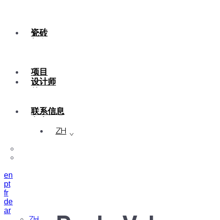
瓷砖
颜色
陶瓷
定制
项目
设计师
关于
可持续性
联系信息
杂志
ZH
en
pt
fr
de
ar