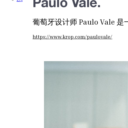
Paulo Vale.
ZH
葡萄牙设计师 Paulo Val
https://www.krop.com/paulovale/