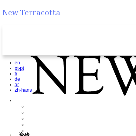
New Terracotta
en
pt-pt
fr
de
ar
zh-hans
瓷砖
Field Tiles
Special Tiles
3D & Relief
Hand Painted
Bold Pattern
瓷砖