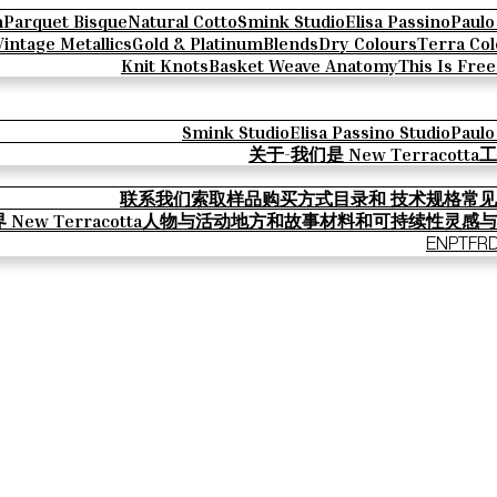
n
Parquet Bisque
Natural Cotto
Smink Studio
Elisa Passino
Paulo
Vintage Metallics
Gold & Platinum
Blends
Dry Colours
Terra Col
Knit Knots
Basket Weave Anatomy
This Is Fre
Smink Studio
Elisa Passino Studio
Paulo
关于-我们是 New Terracotta
工
联系我们
索取样品
购买方式
目录和 技术规格
常见
New Terracotta
人物与活动
地方和故事
材料和可持续性
灵感与
EN
PT
FR