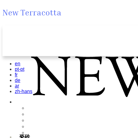
New Terracotta
en
pt-pt
fr
de
ar
zh-hans
瓷砖
Field Tiles
Special Tiles
3D & Relief
Hand Painted
Bold Pattern
瓷砖