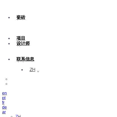
瓷砖
颜色
陶瓷
定制
项目
设计师
关于
可持续性
联系信息
杂志
ZH
en
pt
fr
de
ar