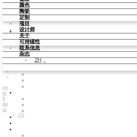
Parquet Bisque
颜色
Natural Cotto
陶瓷
Smink Studio
定制
Elisa Passino
项目
Paulo Vale
设计师
颜色
关于
Basic Colours
可持续性
Matt Colours
联系信息
Oxide Explosions
杂志
Special Firing
ZH
Vintage Metallics
Gold & Platinum
Blends
Dry Colours
Terra Colours
en
pt
陶瓷
fr
Knit Knots
de
Basket Weave Anatomy
ar
This Is Freedom
ZH
定制
项目
设计师
Smink Studio