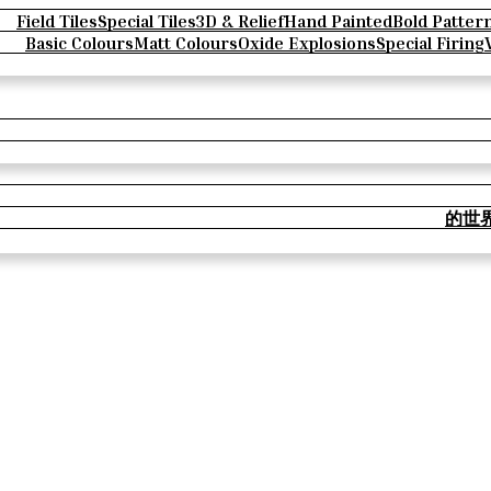
Field Tiles
Special Tiles
3D & Relief
Hand Painted
Bold Patter
Basic Colours
Matt Colours
Oxide Explosions
Special Firing
的世界 