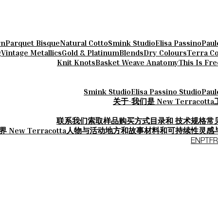
rn
Parquet Bisque
Natural Cotto
Smink Studio
Elisa Passino
Paul
g
Vintage Metallics
Gold & Platinum
Blends
Dry Colours
Terra Co
Knit Knots
Basket Weave Anatomy
This Is Fr
Smink Studio
Elisa Passino Studio
Paul
关于-我们是 New Terracotta
联系我们
索取样品
购买方式
目录和 技术规格
常
 New Terracotta
人物与活动
地方和故事
材料和可持续性
灵感
EN
PT
FR