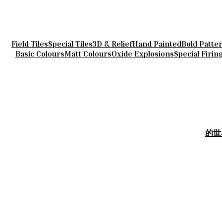
Field Tiles
Special Tiles
3D & Relief
Hand Painted
Bold Patte
Basic Colours
Matt Colours
Oxide Explosions
Special Firin
的世界