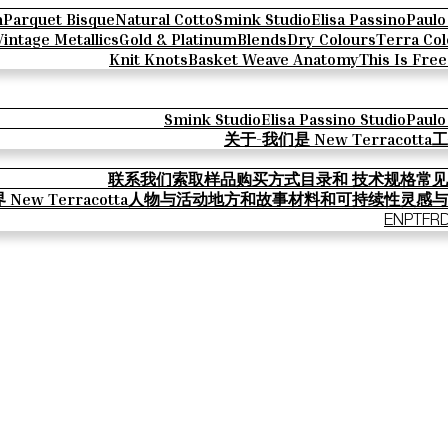
n
Parquet Bisque
Natural Cotto
Smink Studio
Elisa Passino
Paulo
Vintage Metallics
Gold & Platinum
Blends
Dry Colours
Terra Col
Knit Knots
Basket Weave Anatomy
This Is Fre
Smink Studio
Elisa Passino Studio
Paulo
关于-我们是 New Terracotta
工
联系我们
索取样品
购买方式
目录和 技术规格
常见
New Terracotta
人物与活动
地方和故事
材料和可持续性
灵感与
EN
PT
FR