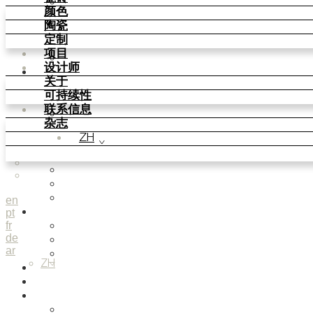
Parquet Bisque
颜色
Natural Cotto
陶瓷
Smink Studio
定制
Elisa Passino
项目
Paulo Vale
设计师
颜色
关于
Basic Colours
可持续性
Matt Colours
联系信息
Oxide Explosions
杂志
Special Firing
ZH
Vintage Metallics
Gold & Platinum
Blends
Dry Colours
Terra Colours
en
pt
陶瓷
fr
Knit Knots
de
Basket Weave Anatomy
ar
This Is Freedom
ZH
定制
项目
设计师
Smink Studio