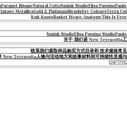
n
Parquet Bisque
Natural Cotto
Smink Studio
Elisa Passino
Paulo
Vintage Metallics
Gold & Platinum
Blends
Dry Colours
Terra Col
Knit Knots
Basket Weave Anatomy
This Is Fre
Smink Studio
Elisa Passino Studio
Paulo
关于-我们是 New Terracotta
工
联系我们
索取样品
购买方式
目录和 技术规格
常见
New Terracotta
人物与活动
地方和故事
材料和可持续性
灵感与
EN
PT
FR