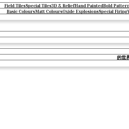
Field Tiles
Special Tiles
3D & Relief
Hand Painted
Bold Patter
Basic Colours
Matt Colours
Oxide Explosions
Special Firing
的世界 