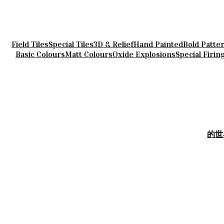
Field Tiles
Special Tiles
3D & Relief
Hand Painted
Bold Patte
Basic Colours
Matt Colours
Oxide Explosions
Special Firin
的世界