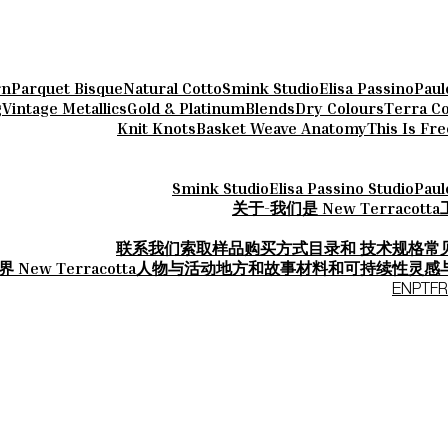
rn
Parquet Bisque
Natural Cotto
Smink Studio
Elisa Passino
Paul
g
Vintage Metallics
Gold & Platinum
Blends
Dry Colours
Terra Co
Knit Knots
Basket Weave Anatomy
This Is Fr
Smink Studio
Elisa Passino Studio
Paul
关于-我们是 New Terracotta
联系我们
索取样品
购买方式
目录和 技术规格
常
 New Terracotta
人物与活动
地方和故事
材料和可持续性
灵感
EN
PT
FR