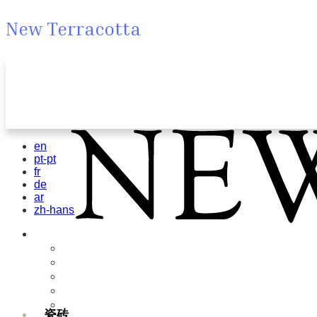
New Terracotta
en
pt-pt
fr
de
ar
zh-hans
瓷砖
Field Tiles
Special Tiles
3D & Relief
Hand Painted
Bold Pattern
瓷砖