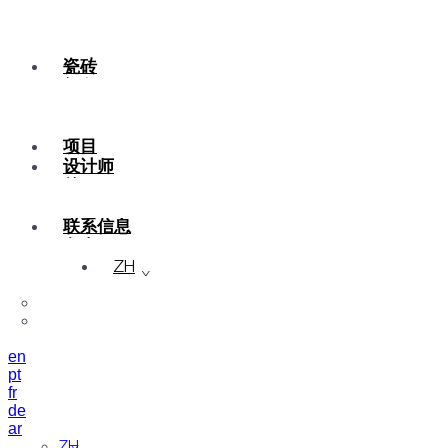
瓷砖
颜色
陶瓷
定制
项目
设计师
关于
可持续性
联系信息
杂志
ZH
en
pt
fr
de
ar