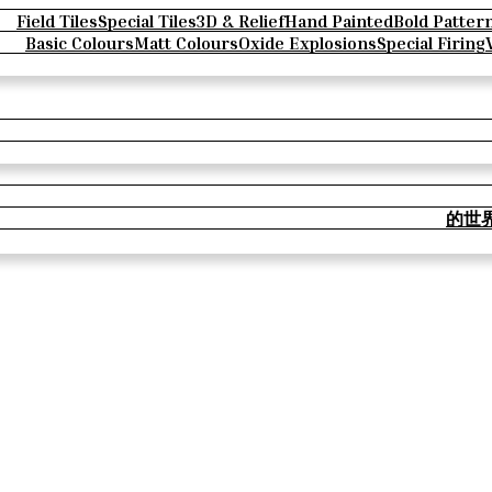
Field Tiles
Special Tiles
3D & Relief
Hand Painted
Bold Patter
Basic Colours
Matt Colours
Oxide Explosions
Special Firing
的世界 