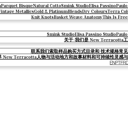
n
Parquet Bisque
Natural Cotto
Smink Studio
Elisa Passino
Paulo
Vintage Metallics
Gold & Platinum
Blends
Dry Colours
Terra Col
Knit Knots
Basket Weave Anatomy
This Is Fre
Smink Studio
Elisa Passino Studio
Paulo
关于-我们是 New Terracotta
工
联系我们
索取样品
购买方式
目录和 技术规格
常见
New Terracotta
人物与活动
地方和故事
材料和可持续性
灵感与
EN
PT
FR