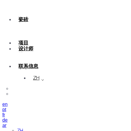
瓷砖
颜色
陶瓷
定制
项目
设计师
关于
可持续性
联系信息
杂志
ZH
en
pt
fr
de
ar