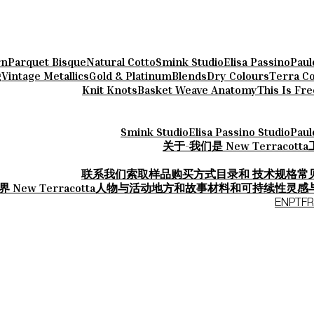
rn
Parquet Bisque
Natural Cotto
Smink Studio
Elisa Passino
Paul
g
Vintage Metallics
Gold & Platinum
Blends
Dry Colours
Terra Co
Knit Knots
Basket Weave Anatomy
This Is Fr
Smink Studio
Elisa Passino Studio
Paul
关于-我们是 New Terracotta
联系我们
索取样品
购买方式
目录和 技术规格
常
 New Terracotta
人物与活动
地方和故事
材料和可持续性
灵感
EN
PT
FR