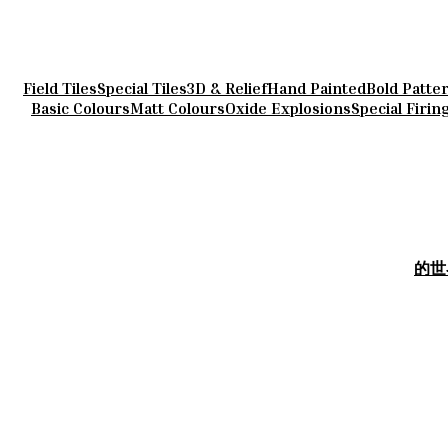
Field Tiles
Special Tiles
3D & Relief
Hand Painted
Bold Patte
Basic Colours
Matt Colours
Oxide Explosions
Special Firin
的世界