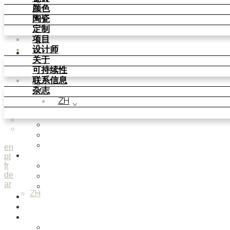
Parquet Bisque
颜色
Natural Cotto
陶瓷
Smink Studio
定制
Elisa Passino
项目
Paulo Vale
设计师
颜色
关于
Basic Colours
可持续性
Matt Colours
联系信息
Oxide Explosions
杂志
Special Firing
ZH
Vintage Metallics
Gold & Platinum
Blends
Dry Colours
Terra Colours
en
pt
陶瓷
fr
Knit Knots
de
Basket Weave Anatomy
ar
This Is Freedom
ZH
定制
项目
设计师
Smink Studio