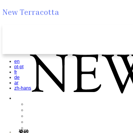
New Terracotta
en
pt-pt
fr
de
ar
zh-hans
瓷砖
Field Tiles
Special Tiles
3D & Relief
Hand Painted
Bold Pattern
瓷砖