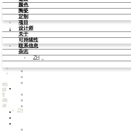
Parquet Bisque
颜色
Natural Cotto
陶瓷
Smink Studio
定制
Elisa Passino
项目
Paulo Vale
设计师
颜色
关于
Basic Colours
可持续性
Matt Colours
联系信息
Oxide Explosions
杂志
Special Firing
ZH
Vintage Metallics
Gold & Platinum
Blends
Dry Colours
Terra Colours
en
pt
陶瓷
fr
Knit Knots
de
Basket Weave Anatomy
ar
This Is Freedom
ZH
定制
项目
设计师
Smink Studio