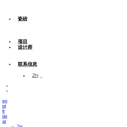
瓷砖
颜色
陶瓷
定制
项目
设计师
关于
可持续性
联系信息
杂志
ZH
en
pt
fr
de
ar