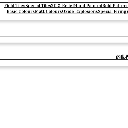
Field Tiles
Special Tiles
3D & Relief
Hand Painted
Bold Patter
Basic Colours
Matt Colours
Oxide Explosions
Special Firing
的世界 