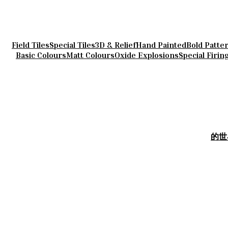
Field Tiles
Special Tiles
3D & Relief
Hand Painted
Bold Patte
Basic Colours
Matt Colours
Oxide Explosions
Special Firin
的世界