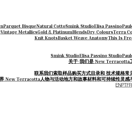
rn
Parquet Bisque
Natural Cotto
Smink Studio
Elisa Passino
Paul
g
Vintage Metallics
Gold & Platinum
Blends
Dry Colours
Terra Co
Knit Knots
Basket Weave Anatomy
This Is Fr
Smink Studio
Elisa Passino Studio
Paul
关于-我们是 New Terracotta
联系我们
索取样品
购买方式
目录和 技术规格
常
 New Terracotta
人物与活动
地方和故事
材料和可持续性
灵感
EN
PT
FR