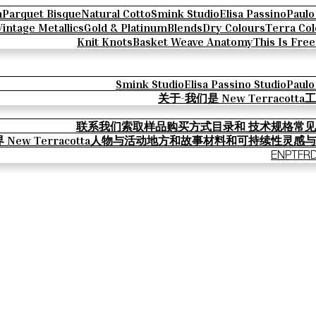
n
Parquet Bisque
Natural Cotto
Smink Studio
Elisa Passino
Paulo
Vintage Metallics
Gold & Platinum
Blends
Dry Colours
Terra Col
Knit Knots
Basket Weave Anatomy
This Is Fre
Smink Studio
Elisa Passino Studio
Paulo
关于-我们是 New Terracotta
工
联系我们
索取样品
购买方式
目录和 技术规格
常见
New Terracotta
人物与活动
地方和故事
材料和可持续性
灵感与
EN
PT
FR