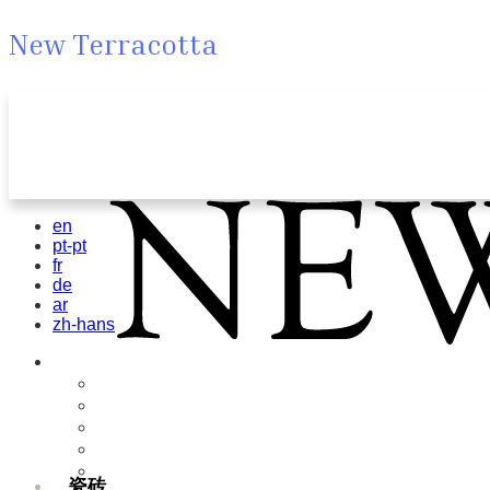
New Terracotta
en
pt-pt
fr
de
ar
zh-hans
瓷砖
Field Tiles
Special Tiles
3D & Relief
Hand Painted
Bold Pattern
瓷砖